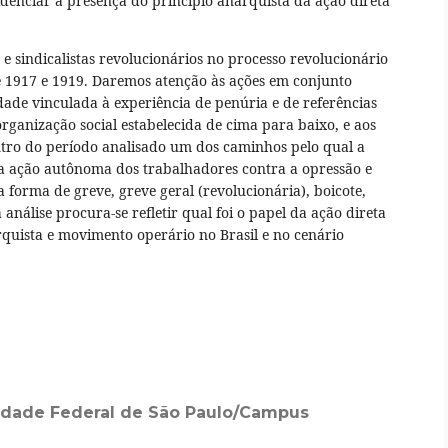
idenciar a presença do princípio anarquista da ação direta
e sindicalistas revolucionários no processo revolucionário
tre 1917 e 1919. Daremos atenção às ações em conjunto
ade vinculada à experiência de penúria e de referências
organização social estabelecida de cima para baixo, e aos
entro do período analisado um dos caminhos pelo qual a
a ação autônoma dos trabalhadores contra a opressão e
a forma de greve, greve geral (revolucionária), boicote,
nálise procura-se refletir qual foi o papel da ação direta
uista e movimento operário no Brasil e no cenário
idade Federal de São Paulo/Campus