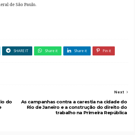
eral de São Paulo.
SHARE IT
Share it
Share it
Pin it
Next
io do
As campanhas contra a carestia na cidade do
e
Rio de Janeiro e a construção do direito do
trabalho na Primeira República