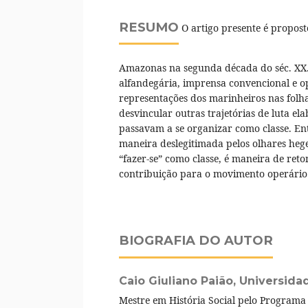
RESUMO
O artigo presente é propost
Amazonas na segunda década do séc. XX
alfandegária, imprensa convencional e op
representações dos marinheiros nas folh
desvincular outras trajetórias de luta e
passavam a se organizar como classe. Ent
maneira deslegitimada pelos olhares heg
“fazer-se” como classe, é maneira de ret
contribuição para o movimento operári
BIOGRAFIA DO AUTOR
Caio Giuliano Paião,
Universida
Mestre em História Social pelo Programa