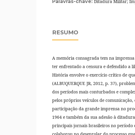
Palavras-chave:
Ditadura Militar; I
RESUMO
A memória consagrada tem na imprensa u
ter enfrentado a censura e defendido a l
História envolve o exercício crítico de q
(ALBUQUERQUE JR, 2012, p. 37), proble
dos períodos mais conturbados e complexo
pelos próprios veículos de comunicação,
participação da grande imprensa no proc
1964 e também da sua adesão à ditadura.
principais jornais brasileiros no períod
colaborou no desenrolar do processo qu