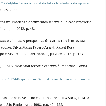
48874/libertacao-o-jornal-da-luta-clandestina-da-ap-acao-
0 fev. 2022.
tos traumáticos e documentos sensíveis – o caso brasileiro.
, jan./jun. 2012. p. 48.
ozes e vítimas. A perspectiva de Carlos Fico [entrevista
tadores: Silvia Maria Fávero Arend, Rafael Rosa
 e Argumento, Florianópolis, Jul./Dez. 2013. p. 473.
E. AI-5 implantou terror e censura à imprensa. Portal
/brasil/62744/especial+ai+5+implantou+terror+e+censura+a
levisão e as novelas no cotidiano. In: SCHWARCS, L. M. A
 4. São Paulo: [s.n.], 1998. p.p. 454-455.