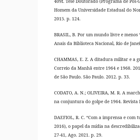
409f. Tese Doutorado (Programa de Pós-G
Homem da Universidade Estadual do Nort
2015. p. 124.
BRASIL, B. Por um mundo livre e menos “c
Anais da Biblioteca Nacional, Rio de Janei
CHAMMAS, E. Z. A ditadura militar e a gr
Correio da Manhã entre 1964 e 1968. 2012
de São Paulo. São Paulo. 2012. p. 33.
CODATO, A. N.; OLIVEIRA, M. R. A marcha,
na conjuntura do golpe de 1964. Revista Br
DAEFIOL, R. C. “Com a imprensa e com tu
2016), o papel da mídia na descredibilizaç
27-41, Ago. 2021. p. 29.