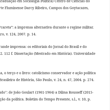
raduação em Sociologia Política) Centro de Ciências do
e Fluminense Darcy Ribeiro, Campos dos Goytacazes,
areta”: a imprensa alternativa durante o regime militar.
ro, v. 124, 2007. p. 14.
ande imprensa: os editoriais do Jornal do Brasil e do
. 112 f. Dissertação (Mestrado em História). Universidade
 o terço e o livro: catolicismo conservador e ação política
asileira de História, São Paulo, v. 24, n. 47, 2004. p. 274.
do": de João Goulart (1961-1964) a Dilma Rousseff (2015-
ão da política. Boletim do Tempo Presente, s.l., v. 10, p.