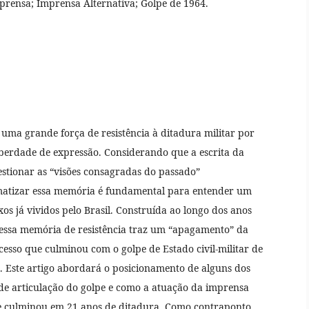
mprensa; Imprensa Alternativa; Golpe de 1964.
ma grande força de resistência à ditadura militar por
iberdade de expressão. Considerando que a escrita da
uestionar as “visões consagradas do passado”
matizar essa memória é fundamental para entender um
s já vividos pelo Brasil. Construída ao longo dos anos
 essa memória de resistência traz um “apagamento” da
esso que culminou com o golpe de Estado civil-militar de
 Este artigo abordará o posicionamento de alguns dos
o de articulação do golpe e como a atuação da imprensa
e culminou em 21 anos de ditadura. Como contraponto