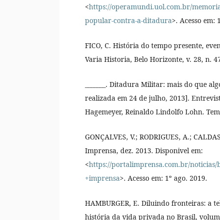
<
https://operamundi.uol.com.br/memoria/
popular-contra-a-ditadura
>. Acesso em: 1
FICO, C. História do tempo presente, even
Varia Historia, Belo Horizonte, v. 28, n. 47
_______. Ditadura Militar: mais do que alg
realizada em 24 de julho, 2013]. Entrevis
Hagemeyer, Reinaldo Lindolfo Lohn. Tempo
GONÇALVES, V.; RODRIGUES, A.; CALDAS, 
Imprensa, dez. 2013. Disponivel em:
<
https://portalimprensa.com.br/noticias
+imprensa
>. Acesso em: 1º ago. 2019.
HAMBURGER, E. Diluindo fronteiras: a te
história da vida privada no Brasil, volume