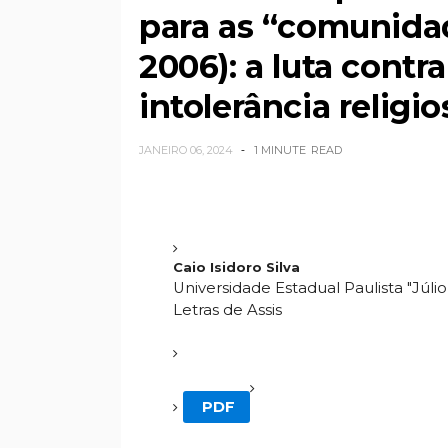
para as “comunidad
2006): a luta contr
intolerância religio
JANEIRO 06, 2024
1 MINUTE
READ
Caio Isidoro Silva
Universidade Estadual Paulista "Júli
Letras de Assis
PDF