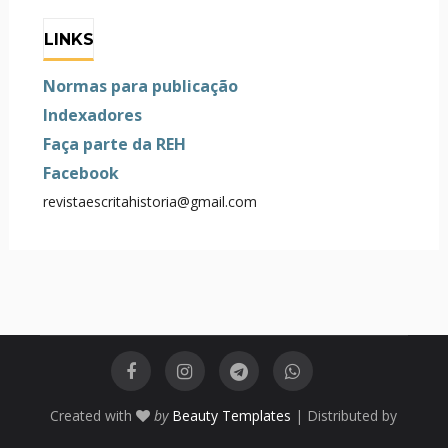
LINKS
Normas para publicação
Indexadores
Faça parte da REH
Facebook
revistaescritahistoria@gmail.com
Created with
by
Beauty Templates
| Distributed by