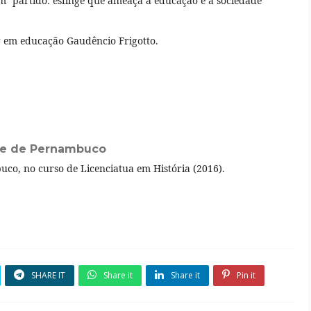
m" partido: esfinge que ameaça a educação e a sociedade
or em educação Gaudêncio Frigotto.
de de Pernambuco
co, no curso de Licenciatua em História (2016).
SHARE IT
Share it
Share it
Pin it