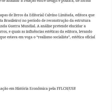
se analisar a relação entre design e política, de forma
capas de livros da Editorial Calvino Limitada, editora que
ta Brasileiro) no período de reconstrução da estrutura
unda Guerra Mundial. A análise pretende elucidar a
ros, e quais as influências estéticas da editora, levando
ue estava em voga o “realismo socialista”, estética oficial
ação em História Econômica pela FFLCH/USP.