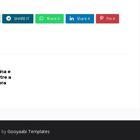
SHARE IT
Share it
Share it
Pin it
ina e
tre a
ora
d by
Gooyaabi Templates