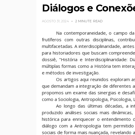
Diálogos e Conexõ
AGOSTO 31, 2024
2 MINUTE
READ
Na contemporaneidade, o campo da 
frutíferos com outras disciplinas, contr
multifacetadas. A interdisciplinaridade, ante
para historiadores que buscam compreender
dossiê, "História e Interdisciplinaridade:
múltiplas formas como a História tem inter
e métodos de investigação.
Os artigos aqui reunidos exploram a
que demandam a integração de diferentes a
propomos um exame das sinergias e desafios
como a Sociologia, Antropologia, Psicologia, L
Ao longo das últimas décadas, a in
produzido análises sociais mais dinâmicas
histórica para enriquecer o entendiment
diálogo com a Antropologia tem permitido a
sociais de forma mais nuançada, revelando 