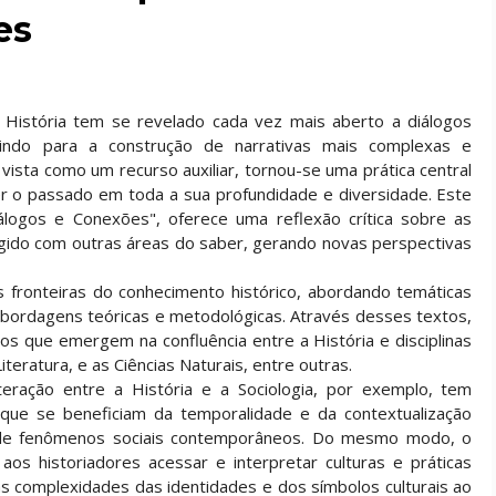
es
História tem se revelado cada vez mais aberto a diálogos
ibuindo para a construção de narrativas mais complexas e
s vista como um recurso auxiliar, tornou-se uma prática central
 o passado em toda a sua profundidade e diversidade. Este
 Diálogos e Conexões", oferece uma reflexão crítica sobre as
agido com outras áreas do saber, gerando novas perspectivas
s fronteiras do conhecimento histórico, abordando temáticas
bordagens teóricas e metodológicas. Através desses textos,
 que emergem na confluência entre a História e disciplinas
iteratura, e as Ciências Naturais, entre outras.
teração entre a História e a Sociologia, por exemplo, tem
, que se beneficiam da temporalidade e da contextualização
o de fenômenos sociais contemporâneos. Do mesmo modo, o
os historiadores acessar e interpretar culturas e práticas
as complexidades das identidades e dos símbolos culturais ao